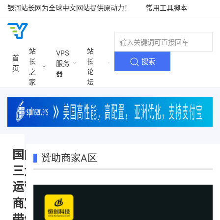
银河站长网为全球中文网站提供原动力！
常用工具脚本
银河站长网
站
站
VPS
首
长
长
搜索
服务
页
之
论
器
家
坛
国内
赞助商家A区
三大
运营
商宽
带线