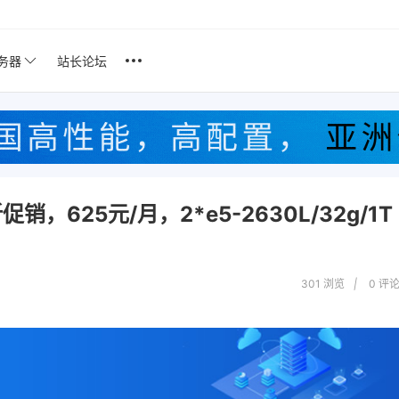
服务器
站长论坛
销，625元/月，2*e5-2630L/32g/1T
301 浏览
|
0
评