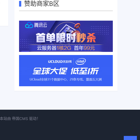
赞助商家B区
。本站由
帝国CMS
驱动！