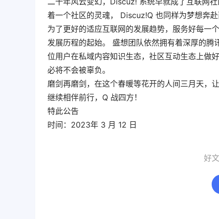
二十年风云变幻，Discuz! 系统早就成了互联网社
着一个社区的灵魂， Discuz!Q 也同样为梦
为了更好的适应互联网的发展趋势，服务好每一个信任
发展历程的起始。 盛想团队依然拥有着深厚的腾讯及
位用户在私域内容知识生态，社区互动生态上做好了充
必将不会被辜负。
磨剑再磨剑，在这个春暖等花开的人间三月天，让我们
继续相伴前行，Q 战四方！
特此公告
时间：2023年 3 月 12 日
好