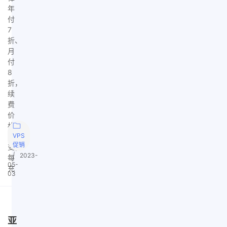
年
付
7
折、
月
付
8
折，
续
费
价
格
不
VPS
促销
变；
|
2023-
每
05-
充
03
亚