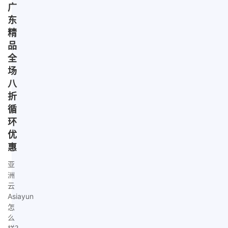
广
东
精
品
全
场
八
折
循
环
优
惠
亚
洲
云
Asiayun
怎
么