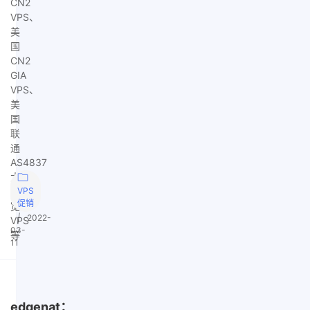
CN2
VPS、
美
国
CN2
GIA
VPS、
美
国
联
通
AS4837
大
带
VPS
促销
宽
|
2022-
VPS
03-
等
11
edgenat：