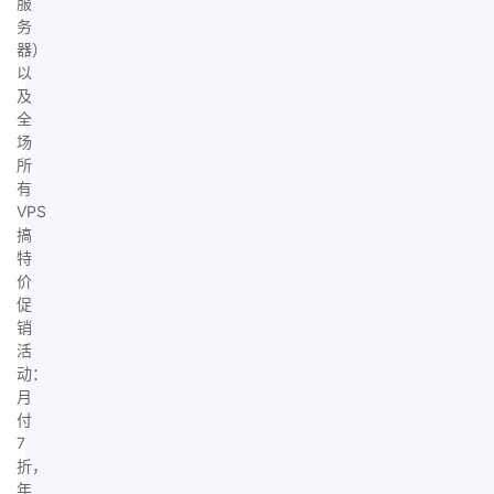
服
务
器）
以
及
全
场
所
有
VPS
搞
特
价
促
销
活
动：
月
付
7
折，
年