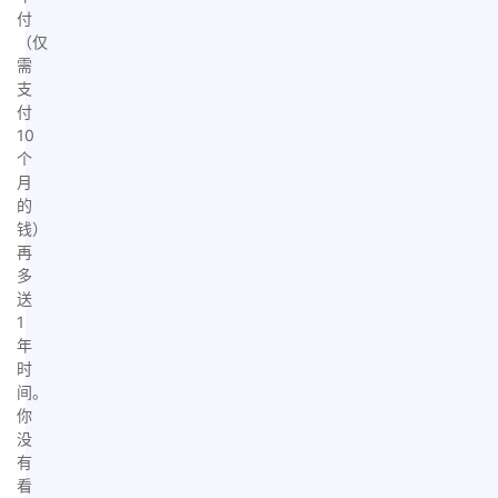
付
（仅
需
支
付
10
个
月
的
钱）
再
多
送
1
年
时
间。
你
没
有
看