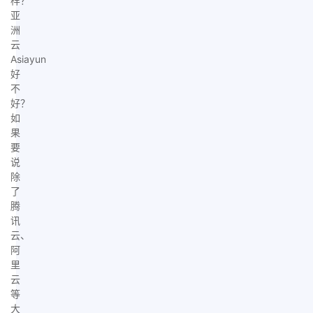
样？
亚
洲
云
Asiayun
好
不
好？
如
果
要
说
除
了
腾
讯
云、
阿
里
云
等
大