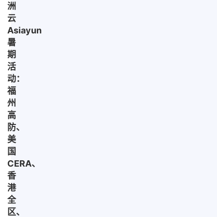
洲
云
Asiayun
暑
期
活
动：
福
州
高
防、
美
国
CERA、
香
港
全
区、