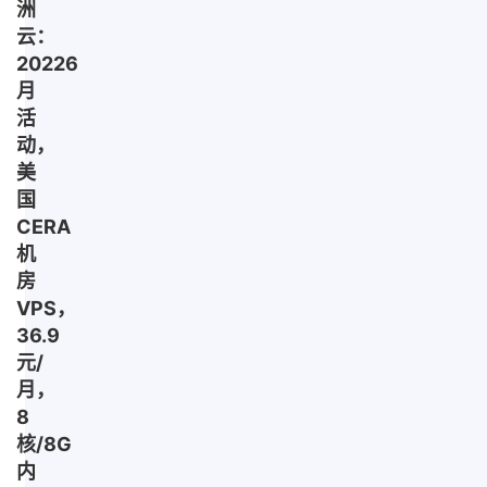
洲
云：
20226
月
活
动，
美
国
CERA
机
房
VPS，
36.9
元/
月，
8
核/8G
内