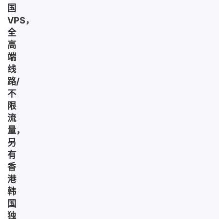
国
VPS，
全
高
端
线
路/
不
限
流
量，
另
有
香
港
韩
国
独