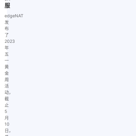
服
edgeNAT
发
布
了
2023
年
五
一
黄
金
周
活
动，
截
止
5
月
10
日，