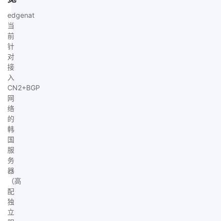
edgenat
当
前
针
对
接
入
CN2+BGP
网
络
的
韩
国
服
务
器
（高
配
独
立