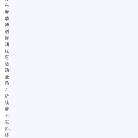
布
春
季
特
别
促
销
优
惠
活
动：
全
场
7
折，
续
费
不
涨
价，
终