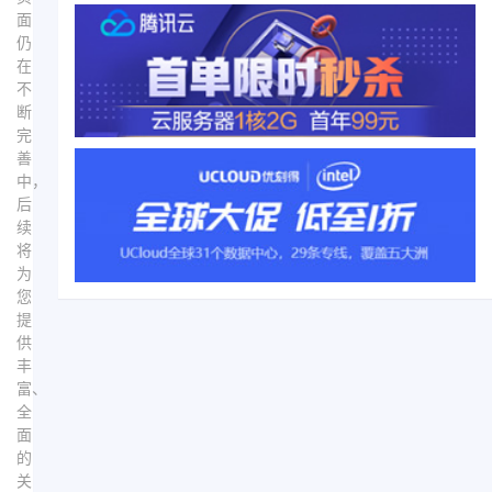
面
仍
在
不
断
完
善
中，
后
续
将
为
您
提
供
丰
富、
全
面
的
关