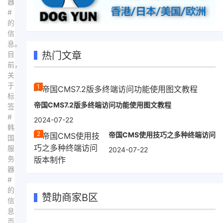
器
#
的
信
息。
热门文章
目
前，
关
于
标
帝国CMS7.2版多终端访问功能使用图文教程
签
#
2024-07-22
韩
帝国CMS使用技巧之多种终端访问
国
服
2024-07-22
务
器
#
的
赞助商家B区
信
息
页