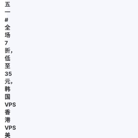
五
一
#
全
场
7
折，
低
至
35
元，
韩
国
VPS
香
港
VPS
美