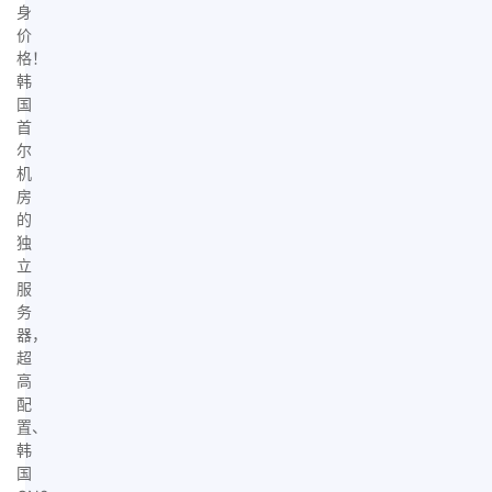
身
价
格！
韩
国
首
尔
机
房
的
独
立
服
务
器，
超
高
配
置、
韩
国