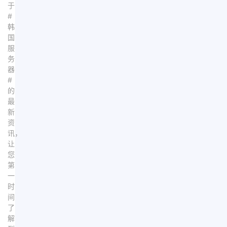
于
#
韩
国
服
务
器
#
的
最
新
资
讯，
让
您
第
一
时
间
了
解