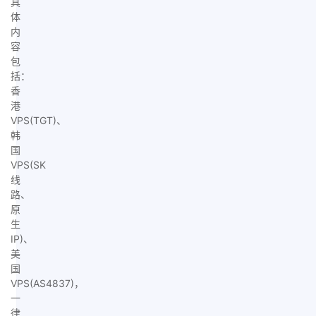
具
体
内
容
包
括：
香
港
VPS(TGT)、
韩
国
VPS(SK
线
路、
原
生
IP)、
美
国
VPS(AS4837)，
一
律