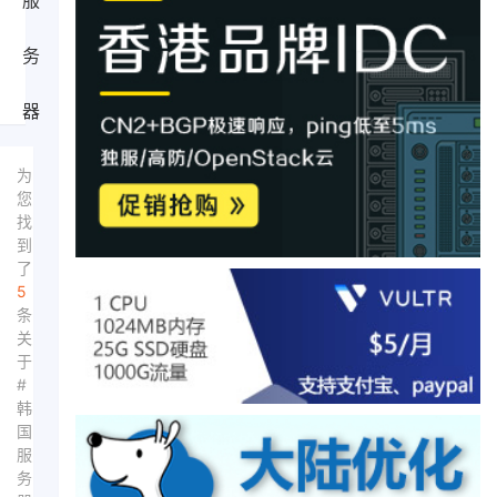
服
务
器
为
您
找
到
了
5
条
关
于
#
韩
国
服
务