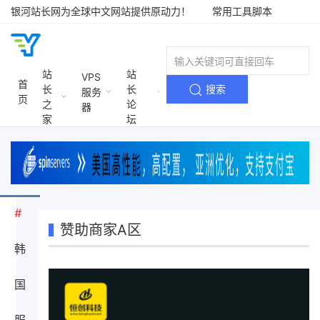
银河站长网为全球中文网站提供原动力！
常用工具脚本
银河站长网
站
站
VPS
首
长
长
搜索
服务
页
之
论
器
家
坛
#
赞助商家A区
韩
国