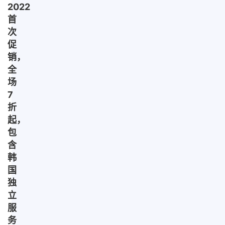
2022
首
次
促
销，
全
场
7
折
起，
包
含
韩
国
独
立
服
务