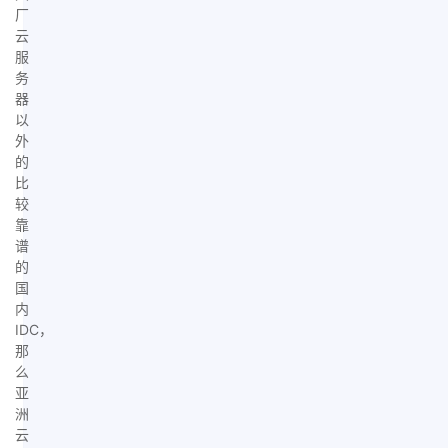
厂
云
服
务
器
以
外
的
比
较
靠
谱
的
国
内
IDC，
那
么
亚
洲
云