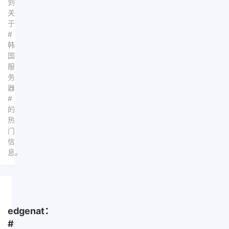
到
关
于
#
韩
国
服
务
器
#
的
热
门
信
息。
edgenat：
#