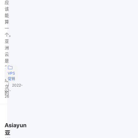
应
该
能
算
一
个。
亚
洲
云
是
2018
年
VPS
促销
成
|
2022-
立
07-
的
26
Asiayun
亚