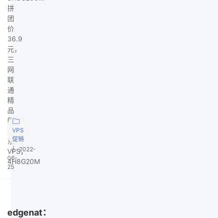
拼
团
价
36.9
元，
三
网
联
通
精
品
网；
广
VPS
促销
东
|
2022-
VPS，
06-
4H8G20M
25
edgenat：