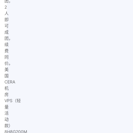
团，
2
人
即
可
成
团，
续
费
同
价。
美
国
CERA
机
房
VPS（轻
量
活
动
款）
8H8G200M