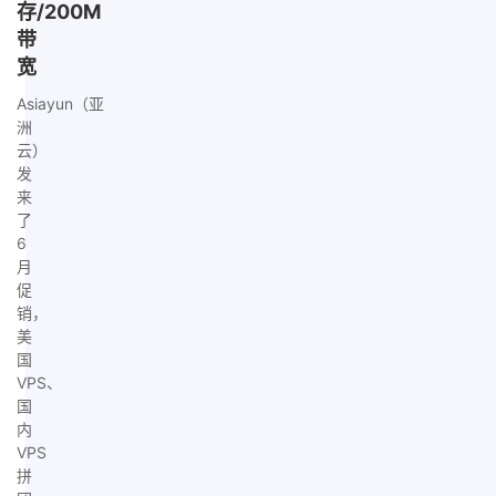
存/200M
带
宽
Asiayun（亚
洲
云）
发
来
了
6
月
促
销，
美
国
VPS、
国
内
VPS
拼