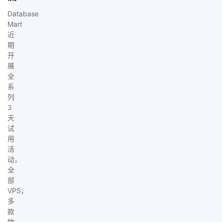
Database
Mart
近
期
开
展
全
系
列
3
天
试
用
活
动，
全
部
VPS，
多
款
物