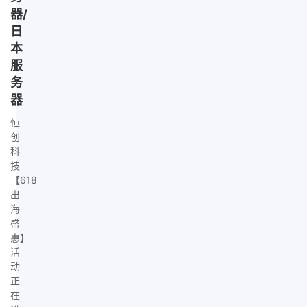
器/
日
本
服
务
器
恒
创
科
技
【618
出
海
盛
惠】
活
动
正
在