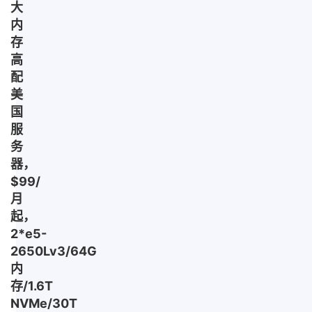
大
内
存
高
配
美
国
服
务
器，
$99/
月
起，
2*e5-
2650Lv3/64G
内
存/1.6T
NVMe/30T