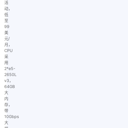
活
动，
低
至
99
美
元/
月，
CPU
采
用
2*e5-
2650L
v3，
64GB
大
内
存，
带
10Gbps
大