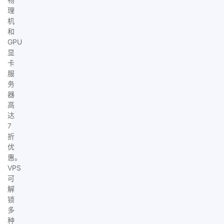
理
机
和
GPU
显
卡
服
务
器
高
达
7
折
优
惠。
VPS
可
解
锁
多
种