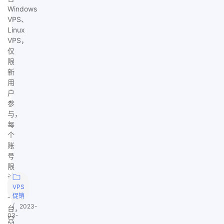
Windows
VPS、
Linux
VPS，
仅
限
新
用
户
参
与，
每
个
账
号
限
试
用
VPS
促销
一
|
2023-
台，
03-
只