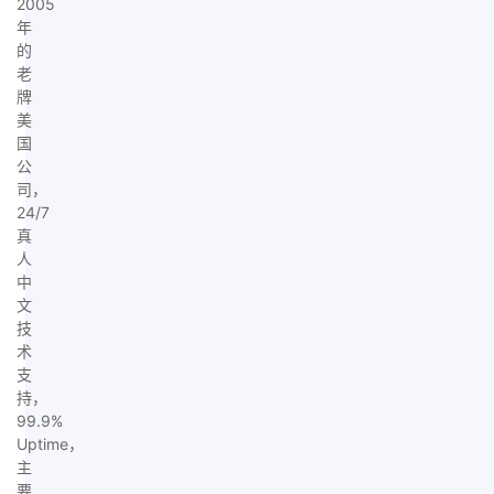
2005
年
的
老
牌
美
国
公
司，
24/7
真
人
中
文
技
术
支
持，
99.9%
Uptime，
主
要