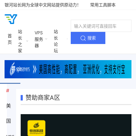
银河站长网为全球中文网站提供原动力！
常用工具脚本
银河站长网
站
站
VPS
首
长
长
搜索
服务
页
之
论
器
家
坛
#
赞助商家A区
美
国