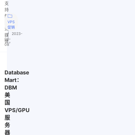
支
持
解
锁
VPS
促销
流
|
2023-
媒
06-
体，
08
Database
Mart：
DBM
美
国
VPS/GPU
服
务
器