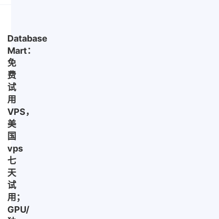
Database
Mart：
免
费
试
用
VPS，
美
国
vps
七
天
试
用；
GPU/