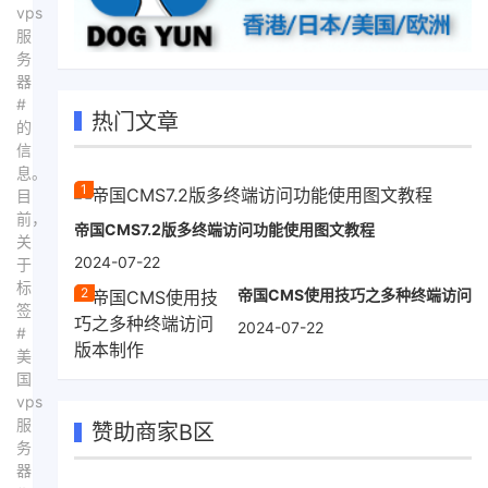
vps
服
务
器
#
热门文章
的
信
息。
目
前，
帝国CMS7.2版多终端访问功能使用图文教程
关
2024-07-22
于
标
帝国CMS使用技巧之多种终端访问
签
2024-07-22
#
美
国
vps
服
赞助商家B区
务
器