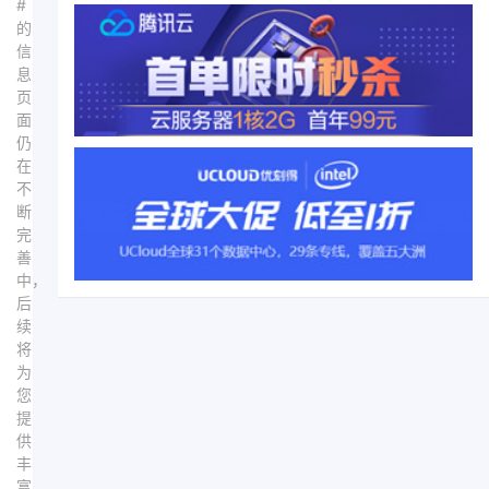
#
的
信
息
页
面
仍
在
不
断
完
善
中，
后
续
将
为
您
提
供
丰
富、