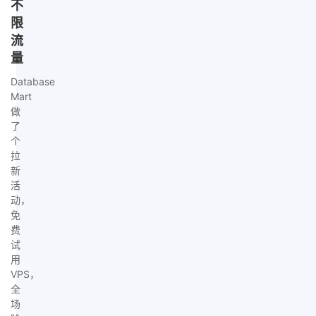
不
限
流
量
Database
Mart
做
了
个
拉
新
活
动，
免
费
试
用
VPS，
全
场