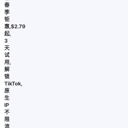
春
季
钜
惠,$2.79
起,
3
天
试
用,
解
锁
TikTok,
原
生
IP
不
限
流