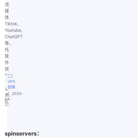
流
媒
体
Tiktok,
Youtube,
ChatGPT
等，
托
管
外
贸
外
汇
VPS
促销
业
|
2023-
务，
04-
G
27
spinservers：