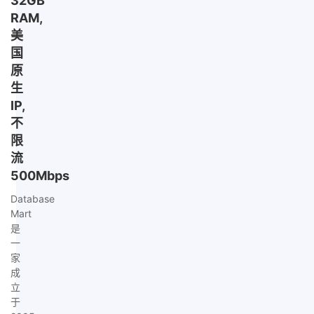
32GB
RAM,
美
国
原
生
IP,
不
限
流
500Mbps
Database
Mart
是
一
家
成
立
于