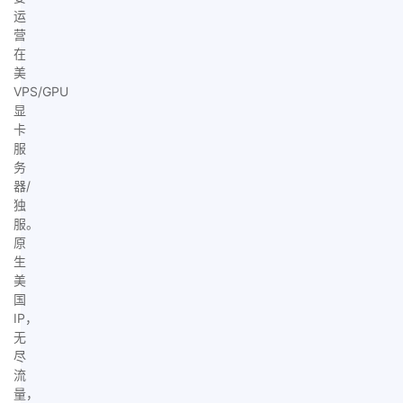
运
营
在
美
VPS/GPU
显
卡
服
务
器/
独
服。
原
生
美
国
IP，
无
尽
流
量，