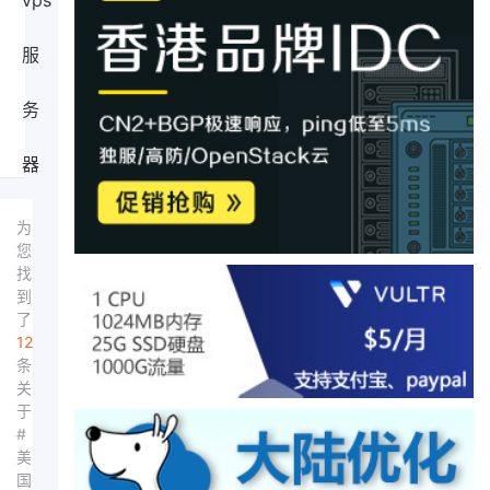
vps
服
务
器
为
您
找
到
了
12
条
关
于
#
美
国