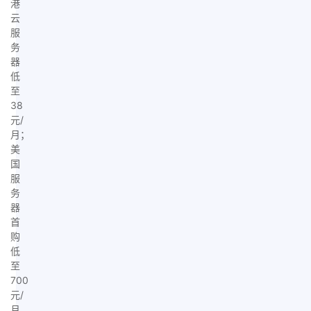
港
云
服
务
器
低
至
38
元/
月；
美
国
服
务
器
首
购
低
至
700
元/
月，