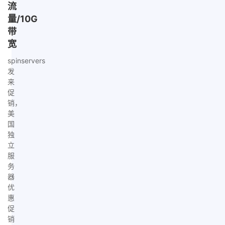
流
量/10G
带
宽
spinservers
发
来
促
销，
美
国
独
立
服
务
器
优
惠
促
销