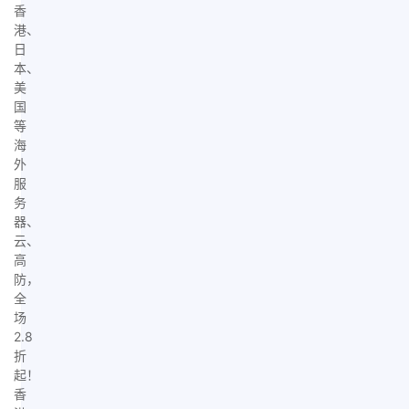
香
港、
日
本、
美
国
等
海
外
服
务
器、
云、
高
防，
全
场
2.8
折
起！
香