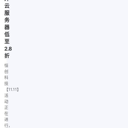
云
服
务
器
低
至
2.8
折
恒
创
科
技
【11.11】
活
动
正
在
进
行，