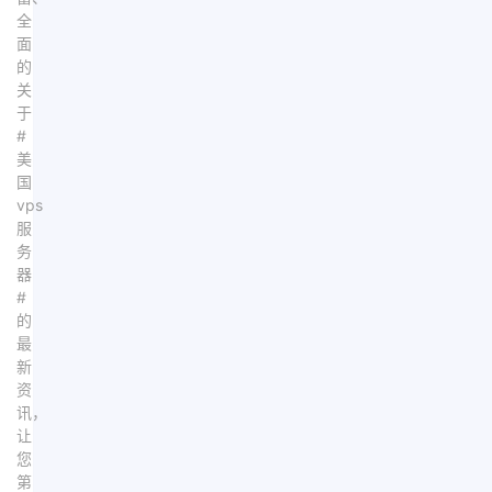
全
面
的
关
于
#
美
国
vps
服
务
器
#
的
最
新
资
讯，
让
您
第