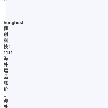
22
henghost
恒
创
科
技：
11.11
海
外
爆
品
底
价
_
海
外