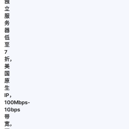
独
立
服
务
器
低
至
7
折，
美
国
原
生
IP，
100Mbps-
1Gbps
带
宽，