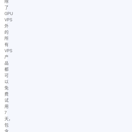
除
了
GPU
VPS
外
的
所
有
VPS
产
品
都
可
以
免
费
试
用
7
天，
包
含