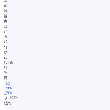
带
宽，
流
量
也
已
经
由
以
前
默
认
10TB/
月
免
费
升
级
VPS
促销
到
|
2023-
了
04-
30T/
04