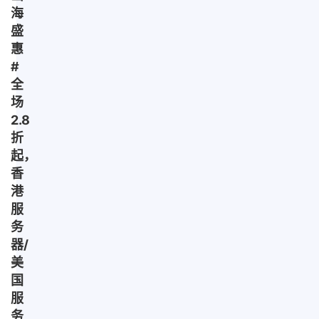
海
盛
惠
#
全
场
2.8
折
起，
香
港
服
务
器/
美
国
服
务