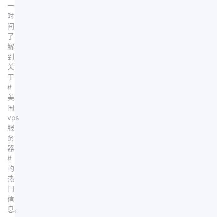
一
时
间
了
解
到
关
于
#
美
国
vps
服
务
器
#
的
热
门
信
息。