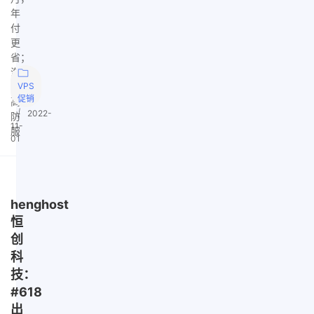
年
付
更
省；
海
外
VPS
促销
高
|
2022-
防
11-
服
01
henghost
恒
创
科
技：
#618
出