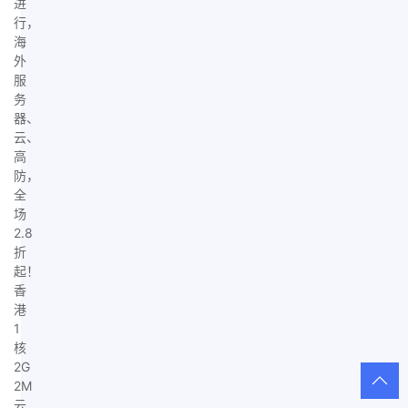
进
行，
海
外
服
务
器、
云、
高
防，
全
场
2.8
折
起！
香
港
1
核
2G
2M
云